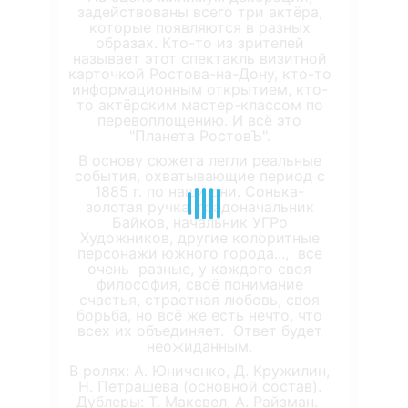
задействованы всего три актёра,
которые появляются в разных
образах. Кто-то из зрителей
называет этот спектакль визитной
карточкой Ростова-на-Дону, кто-то
информационным открытием, кто-
то актёрским мастер-классом по
перевоплощению. И всё это
"Планета РостовЪ".
В основу сюжета легли реальные
события, охватывающие период с
1885 г. по наши дни. Сонька-
золотая ручка, градоначальник
Байков, начальник УГРо
Художников, другие колоритные
персонажи южного города..., все
очень разные, у каждого своя
философия, своё понимание
счастья, страстная любовь, своя
борьба, но всё же есть нечто, что
всех их объединяет. Ответ будет
неожиданным.
В ролях: А. Юниченко, Д. Кружилин,
Н. Петрашева (основной состав).
Дублеры: Т. Максвел, А. Райзман.