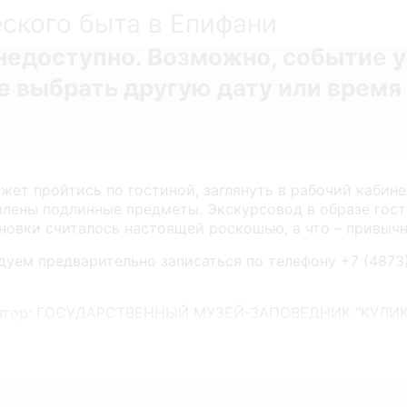
ского быта в Епифани
недоступно. Возможно, событие 
 выбрать другую дату или время 
жет пройтись по гостиной, заглянуть в рабочий кабине
влены подлинные предметы. Экскурсовод в образе гост
ановки считалось настоящей роскошью, а что – привыч
уем предварительно записаться по телефону +7 (4873) 5
атор: ГОСУДАРСТВЕННЫЙ МУЗЕЙ-ЗАПОВЕДНИК "КУЛИ