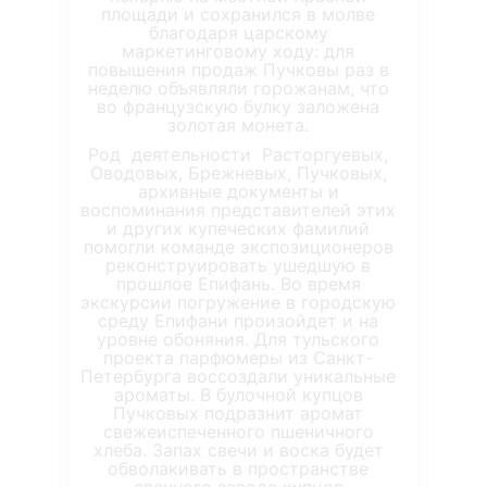
площади и сохранился в молве
благодаря царскому
маркетинговому ходу: для
повышения продаж Пучковы раз в
неделю объявляли горожанам, что
во французскую булку заложена
золотая монета.
Род деятельности Расторгуевых,
Оводовых, Брежневых, Пучковых,
архивные документы и
воспоминания представителей этих
и других купеческих фамилий
помогли команде экспозиционеров
реконструировать ушедшую в
прошлое Епифань. Во время
экскурсии погружение в городскую
среду Епифани произойдет и на
уровне обоняния. Для тульского
проекта парфюмеры из Санкт-
Петербурга воссоздали уникальные
ароматы. В булочной купцов
Пучковых подразнит аромат
свежеиспеченного пшеничного
хлеба. Запах свечи и воска будет
обволакивать в пространстве