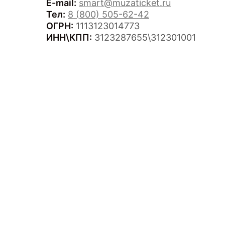
E-mail:
smart@muzaticket.ru
Тел:
8 (800) 505-62-42
ОГРН:
1113123014773
ИНН\КПП:
3123287655\312301001