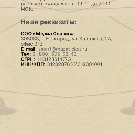
работает ежедневно с 09.00 до 20.00
МСК.
Наши реквизиты:
ООО «Медиа Сервис»
308033, г. Белгород, ул. Королева, 2А,
офис 313
E-mail:
smart@muzaticket.ru
Тел:
8 (800) 505-62-42
ОГРН:
1113123014773
ИНН\КПП:
3123287655\312301001