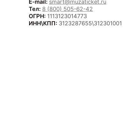
E-mail:
smart@muzaticket.ru
Тел:
8 (800) 505-62-42
ОГРН:
1113123014773
ИНН\КПП:
3123287655\312301001