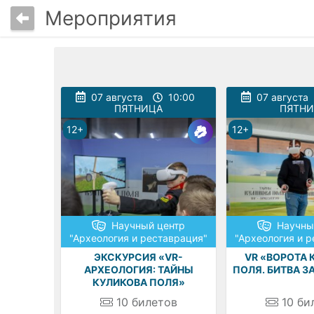
Мероприятия
07 августа
10:00
07 августа
ПЯТНИЦА
ПЯТН
12+
12+
Научный центр
Научны
"Археология и реставрация"
"Археология и 
ЭКСКУРСИЯ «VR-
VR «ВОРОТА 
АРХЕОЛОГИЯ: ТАЙНЫ
ПОЛЯ. БИТВА З
КУЛИКОВА ПОЛЯ»
10
билетов
10
би