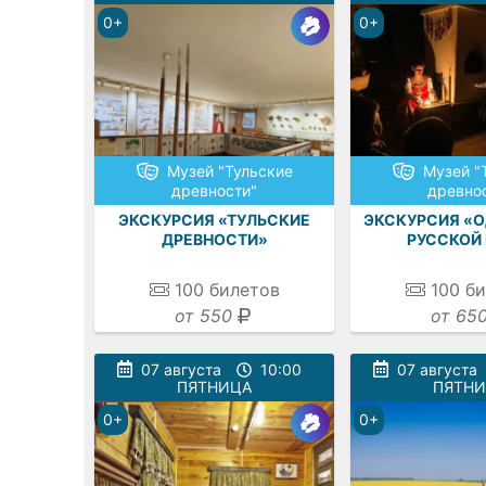
0+
0+
Музей "Тульские
Музей "
древности"
древно
ЭКСКУРСИЯ «ТУЛЬСКИЕ
ЭКСКУРСИЯ «О
ДРЕВНОСТИ»
РУССКОЙ 
100
билетов
100
би
от 550
от 65
07 августа
10:00
07 августа
ПЯТНИЦА
ПЯТН
0+
0+