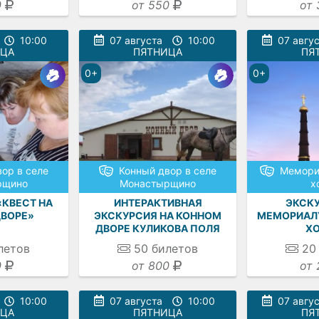
0
от 550
от 
10:00
07 августа
10:00
07 авгу
ИЦА
ПЯТНИЦА
ПЯ
0+
0+
ор в селе
Конный двор в селе
Мемори
рщино
Монастырщино
х
КВЕСТ НА
ИНТЕРАКТИВНАЯ
ЭКСКУ
ВОРЕ»
ЭКСКУРСИЯ НА КОННОМ
МЕМОРИАЛУ
ДВОРЕ КУЛИКОВА ПОЛЯ
ХО
летов
50
билетов
20
0
от 800
от 
10:00
07 августа
10:00
07 авгу
ИЦА
ПЯТНИЦА
ПЯ