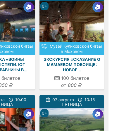
0+
ликовской битвы
Музей Куликовской битвы
оховом
в Моховом
КА «ВОИНЫ
ЭКСКУРСИЯ «СКАЗАНИЕ О
 СТЕПИ. ЮГ
МАМАЕВОМ ПОБОИЩЕ:
РАВНИНЫ В...
НОВОЕ...
билетов
100
билетов
350
от 800
ста
10:00
07 августа
10:15
ТНИЦА
ПЯТНИЦА
0+