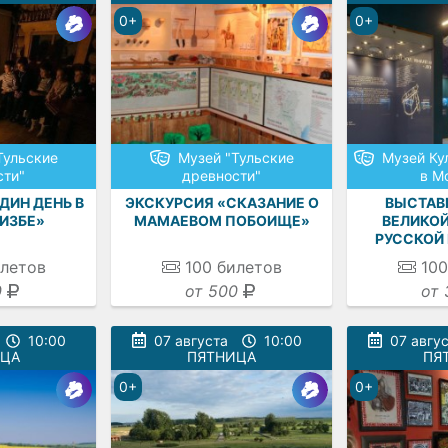
0+
0+
Тульские
Музей "Тульские
Музей Ку
сти"
древности"
в М
ДИН ДЕНЬ В
ЭКСКУРСИЯ «СКАЗАНИЕ О
ВЫСТАВ
ИЗБЕ»
МАМАЕВОМ ПОБОИЩЕ»
ВЕЛИКОЙ
РУССКОЙ 
летов
100
билетов
100
0
от 500
от 
10:00
07 августа
10:00
07 авгу
ИЦА
ПЯТНИЦА
ПЯ
0+
0+