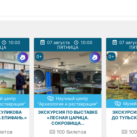
10:00
07 августа
10:00
07 авгу
ИЦА
ПЯТНИЦА
ПЯ
0+
0+
й центр
Научный центр
Музей
реставрация"
"Археология и реставрация"
КУЛИКОВА
ЭКСКУРСИЯ ПО ВЫСТАВКЕ
ЭКСКУРСИЯ
А ЕПИФАНЬ.»
«ЛЕСНАЯ ЦАРИЦА.
ДО ТУЛЬС
СОКРОВИЩА...
летов
100
билетов
100