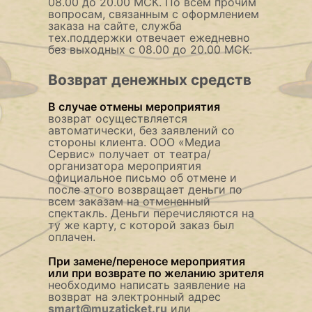
08.00 до 20.00 МСК. По всем прочим
вопросам, связанным с оформлением
заказа на сайте, служба
тех.поддержки отвечает ежедневно
без выходных с 08.00 до 20.00 МСК.
Возврат денежных средств
В случае отмены мероприятия
возврат осуществляется
автоматически, без заявлений со
стороны клиента. ООО «Медиа
Сервис» получает от театра/
организатора мероприятия
официальное письмо об отмене и
после этого возвращает деньги по
всем заказам на отмененный
спектакль. Деньги перечисляются на
ту же карту, с которой заказ был
оплачен.
При замене/переносе мероприятия
или при возврате по желанию зрителя
необходимо написать заявление на
возврат на электронный адрес
smart@muzaticket.ru
или