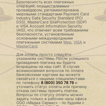
Безопасность всех платежных
операций, осуществляемых
провайдером, регламентирована
мировыми стандартами Payment Card
Industry Data Security Standard (PCI
DSS), MasterCard SiteProtection (SDP)
и VISA Account Information Security
(AIS), что отвечает всем требованиям
безопасности, установленным
основными международными
платежными системами
Мир
,
VISA
и
MasterCard
.
Для оплаты просто следуйте
указаниям системы. После успешного
проведения платежа вы будете
возращены на наш сайт. В случае
возникновения вопросов по оплате
банковскими картами вы можете
связаться с нашими специалистами
по телефону
8 (800) 350 78 79
и
уточнить статус оплаты или причину
отказа системы принять платеж.
Вопросы по статусу оплаты можно
задать только в рабочие часы офиса
ООО «Медиа Сервис» - по будням с