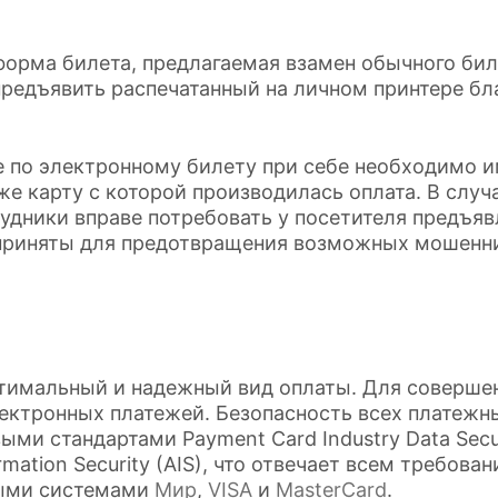
форма билета, предлагаемая взамен обычного бил
предъявить распечатанный на личном принтере бла
е по электронному билету при себе необходимо 
кже карту с которой производилась оплата. В слу
рудники вправе потребовать у посетителя предъ
 приняты для предотвращения возможных мошенн
тимальный и надежный вид оплаты. Для совершен
лектронных платежей. Безопасность всех платеж
и стандартами Payment Card Industry Data Securi
formation Security (AIS), что отвечает всем требо
ыми системами
Мир
,
VISA
и
MasterCard
.